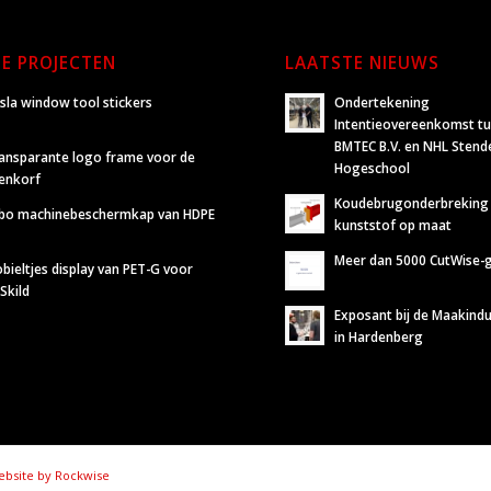
E PROJECTEN
LAATSTE NIEUWS
sla window tool stickers
Ondertekening
Intentieovereenkomst t
BMTEC B.V. en NHL Stend
ansparante logo frame voor de
Hogeschool
jenkorf
Koudebrugonderbreking
bo machinebeschermkap van HDPE
kunststof op maat
Meer dan 5000 CutWise-
bieltjes display van PET-G voor
Skild
Exposant bij de Maakindu
in Hardenberg
bsite by Rockwise