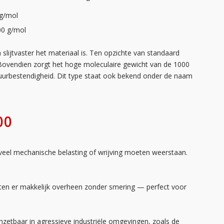
 g/mol
00 g/mol
 slijtvaster het materiaal is. Ten opzichte van standaard
ovendien zorgt het hoge moleculaire gewicht van de 1000
uurbestendigheid. Dit type staat ook bekend onder de naam
00
 veel mechanische belasting of wrijving moeten weerstaan.
cten er makkelijk overheen zonder smering — perfect voor
zetbaar in agressieve industriële omgevingen, zoals de