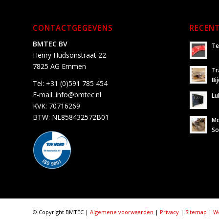
CONTACTGEGEVENS
RECENT
BMTEC BV
Te
Henry Hudsonstraat 22
7825 AG Emmen
Tr
Bi
Tel:
+31 (0)591 785 454
E-mail:
info@bmtec.nl
Lu
KVK: 70716269
BTW: NL858432572B01
Mo
So
© Copyright BMTEC |
Algemene voorwaarden
|
Privacy
|
Sitemap
|
We