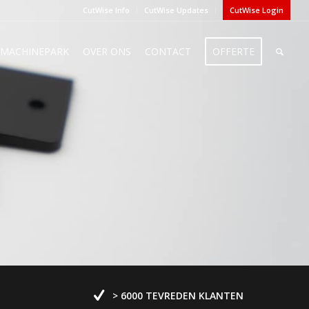
CutWise Info
CutWise Updates
CutWise Login
MACHINEPARK
OVER ONS
CONTACT
OFFERTE
> 6000 TEVREDEN KLANTEN