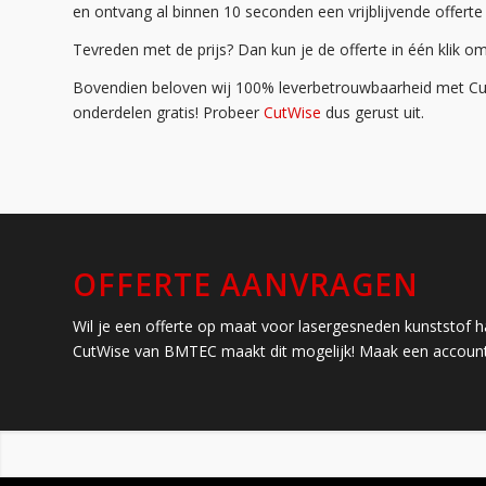
en ontvang al binnen 10 seconden een vrijblijvende offerte
Tevreden met de prijs? Dan kun je de offerte in één klik om
Bovendien beloven wij 100% leverbetrouwbaarheid met CutW
onderdelen gratis! Probeer
CutWise
dus gerust uit.
OFFERTE AANVRAGEN
Wil je een offerte op maat voor lasergesneden kunststof ha
CutWise van BMTEC maakt dit mogelijk! Maak een account 