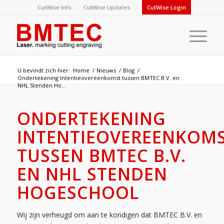
CutWise Info
CutWise Updates
CutWise Login
U bevindt zich hier:
Home
/
Nieuws
/
Blog
/
Ondertekening Intentieovereenkomst tussen BMTEC B.V. en
NHL Stenden Ho...
ONDERTEKENING
INTENTIEOVEREENKOM
TUSSEN BMTEC B.V.
EN NHL STENDEN
HOGESCHOOL
Wij zijn verheugd om aan te kondigen dat BMTEC B.V. en