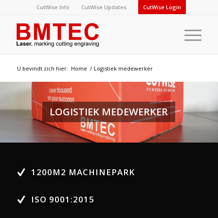
CutWise Info
CutWise Updates
CutWise Login
U bevindt zich hier:
Home
/
Logistiek medewerker
LOGISTIEK MEDEWERKER
1200M2 MACHINEPARK
ISO 9001:2015