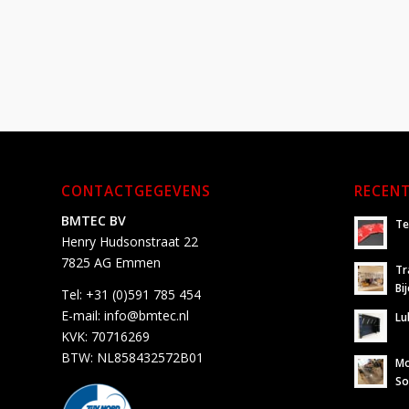
CONTACTGEGEVENS
RECENT
BMTEC BV
Te
Henry Hudsonstraat 22
7825 AG Emmen
Tr
Bi
Tel:
+31 (0)591 785 454
E-mail:
info@bmtec.nl
Lu
KVK: 70716269
BTW: NL858432572B01
Mo
So