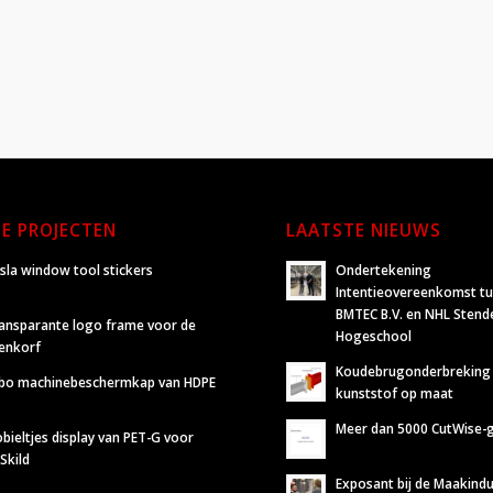
E PROJECTEN
LAATSTE NIEUWS
sla window tool stickers
Ondertekening
Intentieovereenkomst t
BMTEC B.V. en NHL Stend
ansparante logo frame voor de
Hogeschool
jenkorf
Koudebrugonderbreking
bo machinebeschermkap van HDPE
kunststof op maat
Meer dan 5000 CutWise-
bieltjes display van PET-G voor
Skild
Exposant bij de Maakindu