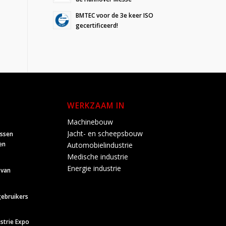
BMTEC voor de 3e keer ISO
gecertificeerd!
WERKZAAM IN
Machinebouw
Jacht- en scheepsbouw
ussen
en
Automobielindustrie
Medische industrie
Energie industrie
 van
gebruikers
strie Expo