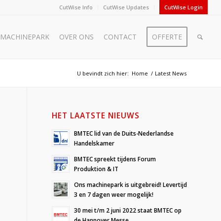
CutWise Info
CutWise Updates
CutWise Login
MACHINEPARK
OVER ONS
CONTACT
OFFERTE
U bevindt zich hier:
Home
/
Latest News
HET LAATSTE NIEUWS
BMTEC lid van de Duits-Nederlandse
Handelskamer
BMTEC spreekt tijdens Forum
Produktion & IT
Ons machinepark is uitgebreid! Levertijd
3 en 7 dagen weer mogelijk!
30 mei t/m 2 juni 2022 staat BMTEC op
de Hannover Messe