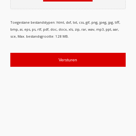
Toegestane bestandstypen: html, dxf, txt, css, gif, png, jpeg, jpg, tiff,
bmp, ai, eps, ps, rtf, pdf, doc, docx, xls, zip, rar, wav, mp3, ppt, aar,
sce, Max. bestandsgrootte: 128 MB.