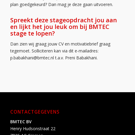
plan goedgekeurd? Dan mag je deze gaan uitvoeren.
Spreekt deze stageopdracht jou aan
en lijkt het jou leuk om bij BMTEC
stage te lopen?
Dan zien wij graag jouw CV en motivatiebrief graag
tegemoet. Solliciteren kan via dit e-mailadres:
p.babakhani@bmtec.nl t.a.v. Preni Babakhani.
CONTACTGEGEVENS
BMTEC BV
Henry Hudsonstraat 22