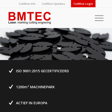
CutWise Info
CutWise Updates
CutWise Login
ISO 9001:2015 GECERTIFICEERD
1200m
²
MACHINEPARK
ACTIEF IN EUROPA