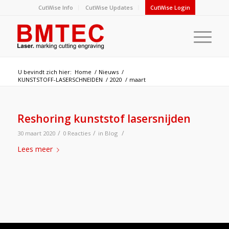
CutWise Info
CutWise Updates
CutWise Login
U bevindt zich hier:
Home
/
Nieuws
/
KUNSTSTOFF-LASERSCHNEIDEN
/
2020
/
maart
Reshoring kunststof lasersnijden
/
/
/
30 maart 2020
0 Reacties
in
Blog
Lees meer