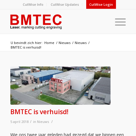
CutWise Info
CutWise Updates
CutWise Login
U bevindt zich hier:
Home
/
Nieuws
/
Nieuws
/
BMTEC is verhuisd!
BMTEC is verhuisd!
/
/
5 april 2018
in
Nieuws
Wie ons twee jaar geleden had gezegd dat we binnen een