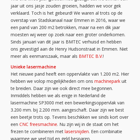
jaar uit ons jasje zouden groeien, hadden we voor gek
verklaard. Toch is het gebeurd! We waren al trots op de
overstap van Stadskanaal naar Emmen in 2016, waar we
een pand van 200 m2 betrokken, maar na een dik jaar
moesten wij weer op zoek naar een groter onderkomen.
Sinds januari van dit jaar is BMTEC verhuisd en hebben
ons gevestigd aan de Henry Hudsonstraat in Emmen. Niet
meer als eenmanszaak, maar als
BMTEC B.V.
!
Unieke lasermachine
Het nieuwe pand heeft een oppervlakte van 1.200 m2. Hier
hebben we volop mogelijkheden om ons
machinepark
uit
te breiden. Daar zijn we ook direct mee begonnen.
Inmiddels hebben we als enige in Nederland de
lasermachine SP3000 met een bewerkingsoppervlak van
3.200 mm. bij 2.200 mm. aangeschaft. Daar zijn we best
een beetje trots op. Tevens beschikken we sinds kort over
een
CNC freesmachine
. Nu zijn wij in de staat om het
frezen te combineren met
lasersnijden
. Een combinatie
waarmee we veel tijd en geld besparen.