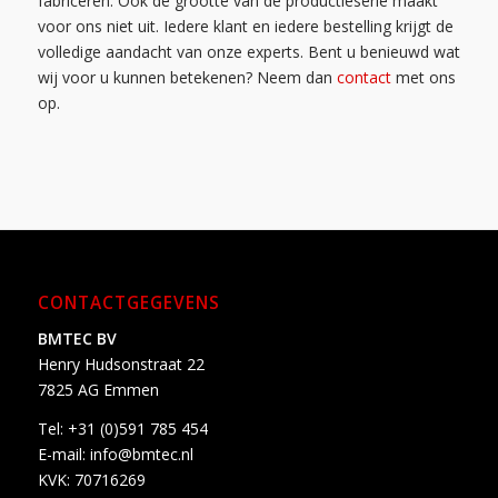
fabriceren. Ook de grootte van de productieserie maakt
voor ons niet uit. Iedere klant en iedere bestelling krijgt de
volledige aandacht van onze experts. Bent u benieuwd wat
wij voor u kunnen betekenen? Neem dan
contact
met ons
op.
CONTACTGEGEVENS
BMTEC BV
Henry Hudsonstraat 22
7825 AG Emmen
Tel:
+31 (0)591 785 454
E-mail:
info@bmtec.nl
KVK: 70716269