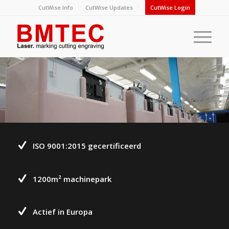
CutWise Info
CutWise Updates
CutWise Login
ISO 9001:2015 gecertificeerd
1200m² machinepark
Actief in Europa