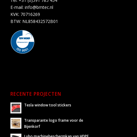
Tel:
+31 (0)591 785 454
E-mail:
info@bmtec.nl
KVK: 70716269
BTW: NL858432572B01
RECENTE PROJECTEN
Tesla window tool stickers
Transparante logo frame voor de
Bijenkorf
Lubo machinebeschermkap van HDPE