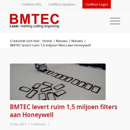
CutWise Info
CutWise Updates
CutWise Login
U bevindt zich hier:
Home
/
Nieuws
/
Nieuws
/
BMTEC levert ruim 1,5 miljoen filters aan Honeywell
BMTEC levert ruim 1,5 miljoen filters
aan Honeywell
/
/
5 mei 2017
in
Nieuws