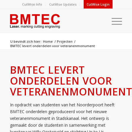
CutWise Info
CutWise Updates
CutWise Login
U bevindt zich hier:
Home
/
Projecten
/
BMTEC levert onderdelen voor veteranenmonument
BMTEC LEVERT
ONDERDELEN VOOR
VETERANENMONUMEN
In opdracht van studenten van het Noorderpoort heeft
BMTEC onderdelen geproduceerd voor het nieuwe
veteranenmonument in Stadskanaal. Het ontwerp is
gemaakt door de studenten in samenwerking met
kunstenaar Willy Oosterveld en stichting Up to Us.