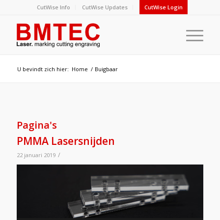
CutWise Info
CutWise Updates
CutWise Login
U bevindt zich hier:
Home
/
Buigbaar
Pagina's
PMMA Lasersnijden
/
22 januari 2019