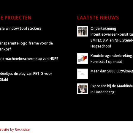
E PROJECTEN
LAATSTE NIEUWS
sla window tool stickers
Ondertekening
Intentieovereenkomst t
BMTEC B.V. en NHL Stend
ansparante logo frame voor de
Hogeschool
jenkorf
Koudebrugonderbreking
bo machinebeschermkap van HDPE
kunststof op maat
Meer dan 5000 CutWise-
bieltjes display van PET-G voor
Skild
Exposant bij de Maakindu
in Hardenberg
bsite by Rockwise