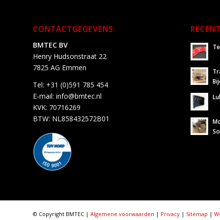
CONTACTGEGEVENS
RECENT
BMTEC BV
Te
Henry Hudsonstraat 22
7825 AG Emmen
Tr
Bi
Tel:
+31 (0)591 785 454
E-mail:
info@bmtec.nl
Lu
KVK: 70716269
BTW: NL858432572B01
Mo
So
© Copyright BMTEC |
Algemene voorwaarden
|
Privacy
|
Sitemap
|
We