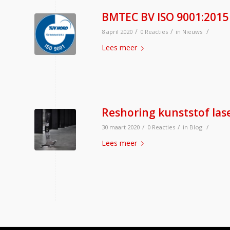
BMTEC BV ISO 9001:2015 
/
/
/
8 april 2020
0 Reacties
in
Nieuws
Lees meer
Reshoring kunststof las
/
/
/
30 maart 2020
0 Reacties
in
Blog
Lees meer