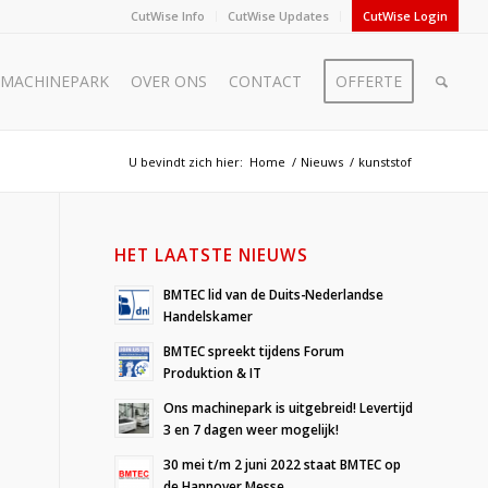
CutWise Info
CutWise Updates
CutWise Login
MACHINEPARK
OVER ONS
CONTACT
OFFERTE
U bevindt zich hier:
Home
/
Nieuws
/
kunststof
HET LAATSTE NIEUWS
BMTEC lid van de Duits-Nederlandse
Handelskamer
BMTEC spreekt tijdens Forum
Produktion & IT
Ons machinepark is uitgebreid! Levertijd
3 en 7 dagen weer mogelijk!
30 mei t/m 2 juni 2022 staat BMTEC op
de Hannover Messe