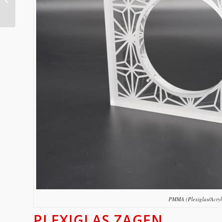
verschillen op een rij
PMMA (Plexiglas/Acryl
PLEXIGLAS ZAGEN