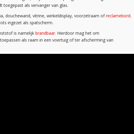
t toegepast als vervanger van glas.
a, douchewand, vitrine, winkeldisplay, voorzetraam of
reclamebord
.
oots ingezet als spatscherm.
nststof is namelijk
brandbaar
. Hierdoor mag het om
 toepassen als raam in een voertuig of ter afscherming van