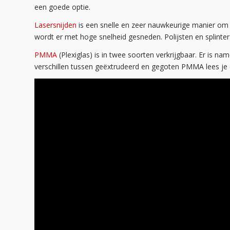
een goede optie.
Lasersnijden
is een snelle en zeer nauwkeurige manier om P
wordt er met hoge snelheid gesneden. Polijsten en splinters
PMMA
(Plexiglas) is in twee soorten verkrijgbaar. Er is n
verschillen tussen geëxtrudeerd en gegoten PMMA lees j