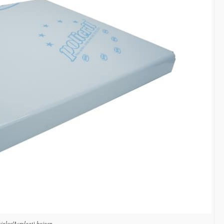
glas/Acrylaat) buigen