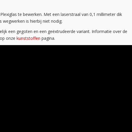
lexiglas te bewerken. Met een laserstraal van 0,1 millimeter dik
 wegwerken is hierbij niet nodig.
amelijk een gegoten en een geëxtrudeerde variant. Informatie over de
e op onze
kunststoffen
pagina.