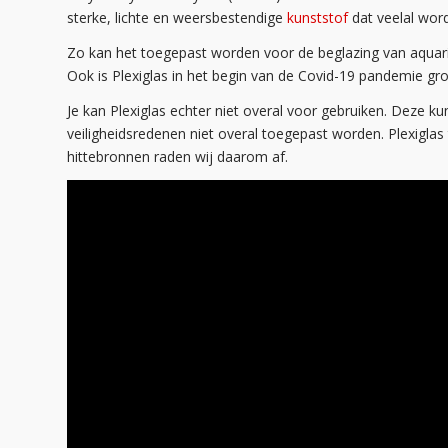
sterke, lichte en weersbestendige
kunststof
dat veelal word
Zo kan het toegepast worden voor de beglazing van aquari
Ook is Plexiglas in het begin van de Covid-19 pandemie gr
Je kan Plexiglas echter niet overal voor gebruiken. Deze ku
veiligheidsredenen niet overal toegepast worden. Plexiglas
hittebronnen raden wij daarom af.