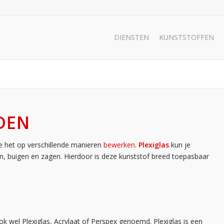
DIENSTEN
KUNSTSTOFFEN
DEN
e het op verschillende manieren
bewerken
.
Plexiglas
kun je
en, buigen en zagen. Hierdoor is deze kunststof breed toepasbaar
k wel Plexiglas, Acrylaat of Perspex genoemd. Plexiglas is een