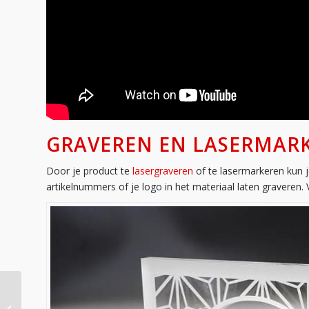
GRAVEREN EN LASERMARK
Door je product te
lasergraveren
of te lasermarkeren kun j
artikelnummers of je logo in het materiaal laten graveren. 
Lasergraveren en
lasermarkeren: de