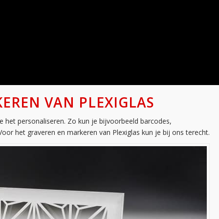
EREN VAN PLEXIGLAS
e het personaliseren. Zo kun je bijvoorbeeld barcodes,
Voor het graveren en markeren van Plexiglas kun je bij ons terecht.