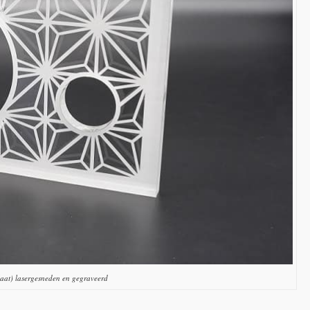
aat) lasergesneden en gegraveerd