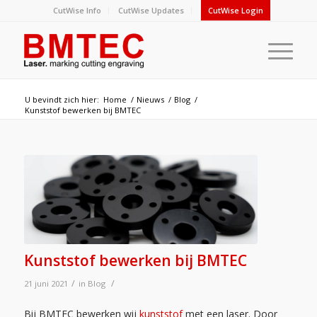
CutWise Info
CutWise Updates
CutWise Login
U bevindt zich hier:
Home
/
Nieuws
/
Blog
/
Kunststof bewerken bij BMTEC
Kunststof bewerken bij BMTEC
/
/
21 juni 2021
in
Blog
Bij BMTEC bewerken wij
kunststof
met een laser. Door