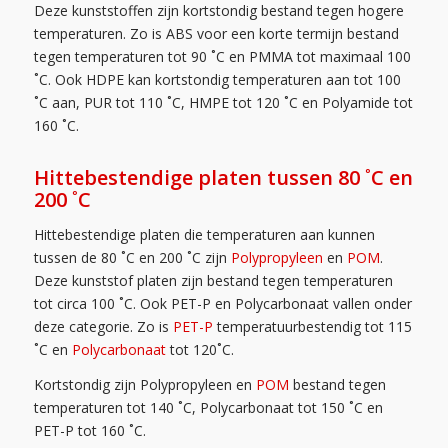
Deze kunststoffen zijn kortstondig bestand tegen hogere
temperaturen. Zo is ABS voor een korte termijn bestand
tegen temperaturen tot 90 ˚C en PMMA tot maximaal 100
˚C. Ook HDPE kan kortstondig temperaturen aan tot 100
˚C aan, PUR tot 110 ˚C, HMPE tot 120 ˚C en Polyamide tot
160 ˚C.
Hittebestendige platen tussen 80 ˚C en
200 ˚C
Hittebestendige platen die temperaturen aan kunnen
tussen de 80 ˚C en 200 ˚C zijn
Polypropyleen
en
POM
.
Deze kunststof platen zijn bestand tegen temperaturen
tot circa 100 ˚C. Ook PET-P en Polycarbonaat vallen onder
deze categorie. Zo is
PET-P
temperatuurbestendig tot 115
˚C en
Polycarbonaat
tot 120˚C.
Kortstondig zijn Polypropyleen en
POM
bestand tegen
temperaturen tot 140 ˚C, Polycarbonaat tot 150 ˚C en
PET-P tot 160 ˚C.