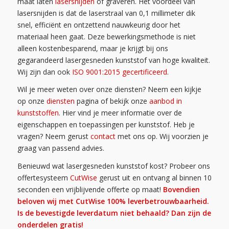
maat laten
lasersnijden
of graveren. Het voordeel van
lasersnijden is dat de laserstraal van 0,1 millimeter dik
snel, efficiënt en ontzettend nauwkeurig door het
materiaal heen gaat. Deze bewerkingsmethode is niet
alleen kostenbesparend, maar je krijgt bij ons
gegarandeerd lasergesneden kunststof van hoge kwaliteit.
Wij zijn dan ook
ISO 9001:2015 gecertificeerd
.
Wil je meer weten over onze diensten? Neem een kijkje
op onze
diensten
pagina of bekijk onze
aanbod in
kunststoffen
. Hier vind je meer informatie over de
eigenschappen en toepassingen per kunststof. Heb je
vragen? Neem gerust
contact
met ons op. Wij voorzien je
graag van passend advies.
Benieuwd wat lasergesneden kunststof kost? Probeer ons
offertesysteem
CutWise
gerust uit en ontvang al binnen 10
seconden een vrijblijvende offerte op maat!
Bovendien
beloven wij met CutWise 100% leverbetrouwbaarheid.
Is de bevestigde leverdatum niet behaald? Dan zijn de
onderdelen gratis!